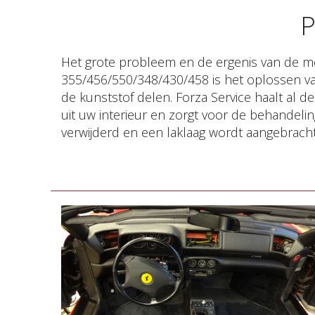
P
Het grote probleem en de ergenis van de m
komen weer exact origineel terug en het geheel is dan 
355/456/550/348/430/458 is het oplossen va
de kunststof delen. Forza Service haalt al 
uit uw interieur en zorgt voor de behandelin
verwijderd en een laklaag wordt aangebracht