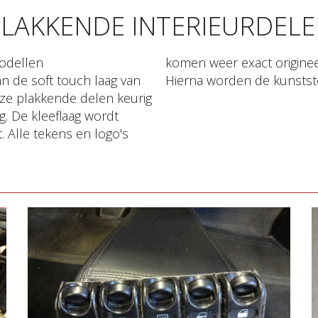
LAKKENDE INTERIEURDEL
odellen
als nieuw.
n de soft touch laag van
Hierna worden de kunststo
deze plakkende delen keurig
g. De kleeflaag wordt
. Alle tekens en logo's