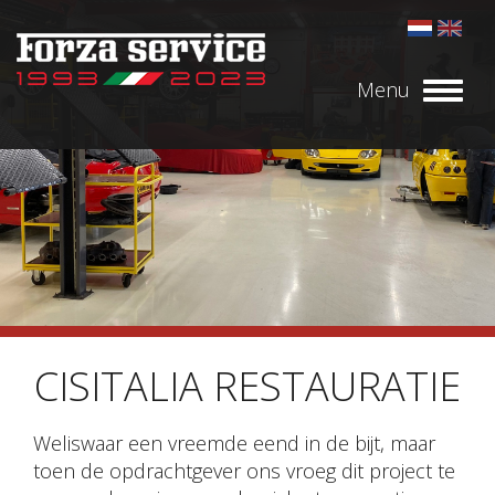
Menu
Toggl
naviga
CISITALIA RESTAURATIE
Weliswaar een vreemde eend in de bijt, maar
toen de opdrachtgever ons vroeg dit project te