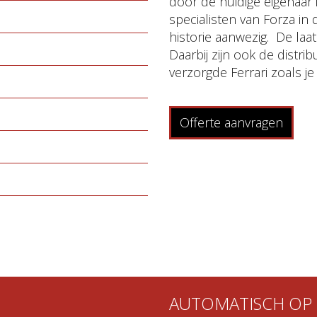
door de huidige eigenaar i
specialisten van Forza i
historie aanwezig. De laat
Daarbij zijn ook de distr
verzorgde Ferrari zoals j
Offerte aanvragen
AUTOMATISCH OP 