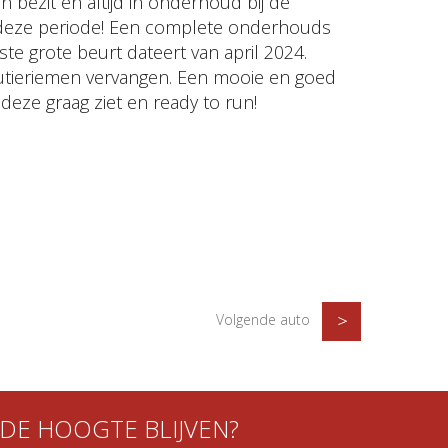
n bezit en altijd in onderhoud bij de
n deze periode! Een complete onderhouds
ste grote beurt dateert van april 2024.
ibutieriemen vervangen. Een mooie en goed
e deze graag ziet en ready to run!
Volgende auto
DE HOOGTE BLIJVEN?